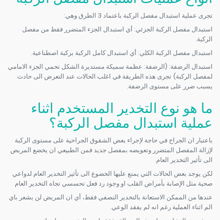
تجرى عملية استبدال مفصل الركبة باعتماد 3 الطرق وهي:
استبدال مفصل الركبة الجزئي:
أي استبدال الجزء المتضرر فقط من مفصل
الركبة.
استبدال مفصل الركبة الكلي:
أي استبدال كامل الركبة بركبة اصطناعية.
استبدال الرضفة:
(الرضفة: عظمة سميكة مستديرة الشكل تحمي الجزء الامامي
لمفصل الركبة) تجرى هذه الطريقة في اغلب الحالات عند التعرض الى حادث
يسبب ضرر على مستوى الرضفة.
ما هو نوع التخدير المستخدم اثناء
عملية استبدال مفصل الركبة؟
باعتبار ان الجراح في حاجة لإجراء بعض الشقوق الجراحية على مستوى الركبة
لإزالة المفصل المتضرر وتعويضه بمفصل جديد فمن الطبيعي ان يخضع المريض
الى تأثير التخدير العام.
لكن يوجد بعض الحالات التي يمنع عليها الخضوع الى تأثير التخدير العام لدواعي
صحية مثل الإصابة بأمراض القلب او وجود رد فعل تحسسي تجاه التخدير العام
عندها من الممكن الاستعانة بالتخدير النصفي فقط، أي ان المريض لن يشعر باي
الم اثناء العملية رغم انه لم يفقد الوعي.