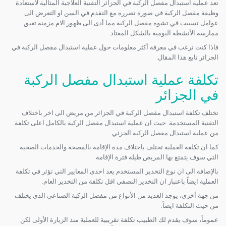
تعد عملية استبدال مفصل الركبة في الجزائر التقنية العلاجية المثالية لاستعادة
وظيفة مفصل الركبة في صورة تضرره مع التقدم في السن او التعرض الى
عوامل تسببت في تشوه مفصل الركبة مما أدى الى ظهور الام مزمنة تعيق
ممارسة الأنشطة اليومية بالشكل المعتاد.
فاذا كنت ترغب في معرفة أكثر معلومات حول عملية استبدال مفصل الركبة في
الجزائر تابع هذا المقال.
تكلفة عملية استبدال مفصل الركبة
في الجزائر
تختلف تكلفة استبدال مفصل الركبة في الجزائر من مريض الى اخر باختلاف
التقنية المستخدمة. حيث ان عملية استبدال مفصل الركبة بالكامل اعلى تكلفة
من عملية استبدال مفصل الركبة الجزئي.
كما ان تكلفة العملية تختلف باختلاف مدة الإقامة بالمصحة والخدمات الصحية
التي سوف يتمتع بها المريض طيلة فترة الإقامة.
بالإضافة الى ان نوع التخدير المستخدم يعد احدى المعايير التي تؤثر في تكلفة
العملية ايضاً باعتبار ان التخدير النصفي اقل تكلفة من التخدير العام.
من جهة أخرى، يوجد العديد من الأنواع من مفصل الركبة الصناعي الذي يختلف
من حيث التكلفة ايضاً.
عموماً، سوف يقدم لك الطبيب تكلفة تقريبية للعملية منذ الزيارة الأولى لكن