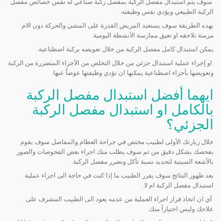
سوف يتم استبدال مفصل الركبة بمفصل ركبة صناعي له نفس خصائص مفصل
الركبة الطبيعي ويؤدي نفس وظيفته.
بهذه الطريقة سوف يستعيد المريض القدرة على المشي والحركة دون الام
مزمنة تلاحقه او تعيق ممارسة الأنشطة اليومية.
يمكن استبدال كامل مفصل الركبة من خلال تعويضه بركبة اصطناعية.
او إجراء عملية استبدال جزئي من خلال التخلص من الأجزاء المتضررة من الركبة
وتعويضها بأجزاء اصطناعية يمكنها ان تؤدي وظيفتها عوضاً عنها.
ايهما أفضل استبدال مفصل الركبة
بالكامل او استبدال مفصل الركبة
الجزئي؟
خلال زيارتك الأولى لطبيب مختص في جراحة العظام والمفاصل سوف يقوم
بفحصك بشكل دقيق من ثم سوف يطلب منك اجراء بعض الفحوصات والصور
بالأشعة السينية لتحديد نسبة تآكل وتضرر مفصل الركبة.
بعد ظهور النتائج سوف يقرر الطبيب ما إذا كنت في حاجة الى اجراء عملية
استبدال مفصل الركبة ام لا.
أي ان اتخاذ قرار اجراء العملية من عدمه يعود الى الطبيب المشرف على
علاجك وليس اختياراً منك.