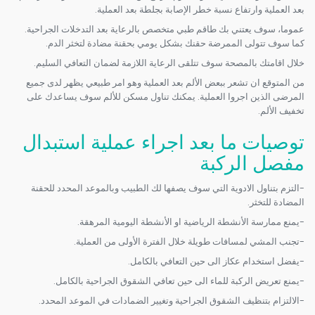
بعد العملية وارتفاع نسبة خطر الإصابة بجلطة بعد العملية.
عموما، سوف يعتني بك طاقم طبي متخصص بالرعاية بعد التدخلات الجراحية.
كما سوف تتولى الممرضة حقنك بشكل يومي بحقنة مضادة لتخثر الدم.
خلال اقامتك بالمصحة سوف تتلقى الرعاية اللازمة لضمان التعافي السليم.
من المتوقع ان تشعر ببعض الألم بعد العملية وهو امر طبيعي يظهر لدى جميع
المرضى الذين اجروا العملية. يمكنك تناول مسكن للألم سوف يساعدك على
تخفيف الألم.
توصيات ما بعد اجراء عملية استبدال
مفصل الركبة
-التزم بتناول الادوية التي سوف يصفها لك الطبيب وبالموعد المحدد للحقنة
المضادة للتخثر.
-يمنع ممارسة الأنشطة الرياضية او الأنشطة اليومية المرهقة.
-تجنب المشي لمسافات طويلة خلال الفترة الأولى من العملية.
-يفضل استخدام عكاز الى حين التعافي بالكامل.
-يمنع تعريض الركبة للماء الى حين تعافي الشقوق الجراحية بالكامل.
-الالتزام بتنظيف الشقوق الجراحية وتغيير الضمادات في الموعد المحدد.