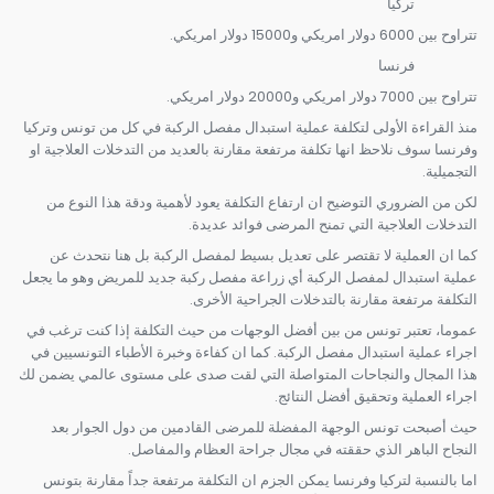
تركيا
تتراوح بين 6000 دولار امريكي و15000 دولار امريكي.
فرنسا
تتراوح بين 7000 دولار امريكي و20000 دولار امريكي.
منذ القراءة الأولى لتكلفة عملية استبدال مفصل الركبة في كل من تونس وتركيا
وفرنسا سوف نلاحظ انها تكلفة مرتفعة مقارنة بالعديد من التدخلات العلاجية او
التجميلية.
لكن من الضروري التوضيح ان ارتفاع التكلفة يعود لأهمية ودقة هذا النوع من
التدخلات العلاجية التي تمنح المرضى فوائد عديدة.
كما ان العملية لا تقتصر على تعديل بسيط لمفصل الركبة بل هنا نتحدث عن
عملية استبدال لمفصل الركبة أي زراعة مفصل ركبة جديد للمريض وهو ما يجعل
التكلفة مرتفعة مقارنة بالتدخلات الجراحية الأخرى.
عموما، تعتبر تونس من بين أفضل الوجهات من حيث التكلفة إذا كنت ترغب في
اجراء عملية استبدال مفصل الركبة. كما ان كفاءة وخبرة الأطباء التونسيين في
هذا المجال والنجاحات المتواصلة التي لقت صدى على مستوى عالمي يضمن لك
اجراء العملية وتحقيق أفضل النتائج.
حيث أصبحت تونس الوجهة المفضلة للمرضى القادمين من دول الجوار بعد
النجاح الباهر الذي حققته في مجال جراحة العظام والمفاصل.
اما بالنسبة لتركيا وفرنسا يمكن الجزم ان التكلفة مرتفعة جداً مقارنة بتونس