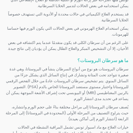
يمكن استخدامه في بعض الحالات لتدمير الخلايا السرطانية.
قد يستخدم العلاج الكيميائي في حالات محددة أو الأدوية التي تستهدف خصوصاً
الخلايا السرطانية.
يمكن استخدام العلاج الهرموني في بعض الحالات التي يكون الورم فيها حساسا
للهرمونات.
على الرغم من أن سرطان الكلى قد يكون متقدمًا عندما يتم اكتشافه في بعض
الأحيان، إلا أن التشخيص المبكر والعلاج الفعّال يمكن أن يؤديان إلى نتائج جيدة.
ما هو سرطان البروستات؟
سرطان البروستات هو نوع من أنواع السرطان ينشأ في البروستاتا، وهي غدة
صغيرة تتواجد تحت المثانة وتشارك في إنتاج السائل الذي يشكل جزءًا من
السائل المنوي. يتم تشخيص سرطان البروستات عادةً من خلال الفحص الرقمي
للبروستاتا واختبار مستوى مستضد البروستاتا الخاص بالدم (PSA). التصوير
بالرنين المغناطيسي (MRI) أو البيوبسي تحت إشراف الأشعة الموجهة يمكن أن
يساعد في تحديد مدى انتشار الورم.
يُصنف سرطان البروستاتا إلى مراحل مختلفة بناءً على حجم الورم وانتشاره،
حيث يتراوح التصنيف من المرحلة الأولى (المحدودة في البروستاتا) إلى المرحلة
الرابعة (انتشار الورم إلى أماكن بعيدة).
خيارات العلاج مع ماد اسبوار تونس تشمل المراقبة النشطة في الحالات