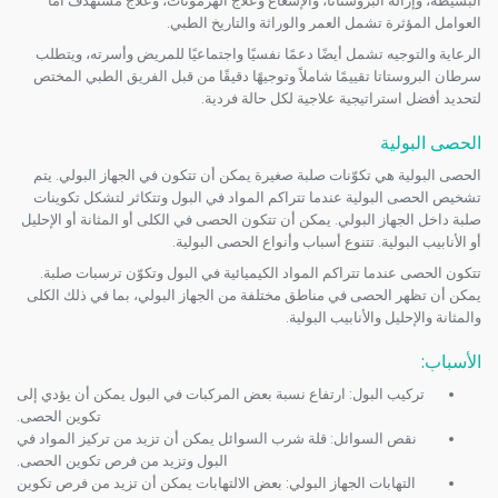
البسيطة، وإزالة البروستاتا، والإشعاع وعلاج الهرمونات، وعلاج مستهدف أما
العوامل المؤثرة تشمل العمر والوراثة والتاريخ الطبي.
الرعاية والتوجيه تشمل أيضًا دعمًا نفسيًا واجتماعيًا للمريض وأسرته، ويتطلب
سرطان البروستاتا تقييمًا شاملاً وتوجيهًا دقيقًا من قبل الفريق الطبي المختص
لتحديد أفضل استراتيجية علاجية لكل حالة فردية.
الحصى البولية
الحصى البولية هي تكوّنات صلبة صغيرة يمكن أن تتكون في الجهاز البولي. يتم
تشخيص الحصى البولية عندما تتراكم المواد في البول وتتكاثر لتشكل تكوينات
صلبة داخل الجهاز البولي. يمكن أن تتكون الحصى في الكلى أو المثانة أو الإحليل
أو الأنابيب البولية. تتنوع أسباب وأنواع الحصى البولية.
تتكون الحصى عندما تتراكم المواد الكيميائية في البول وتكوّن ترسبات صلبة.
يمكن أن تظهر الحصى في مناطق مختلفة من الجهاز البولي، بما في ذلك الكلى
والمثانة والإحليل والأنابيب البولية.
الأسباب
:
تركيب البول: ارتفاع نسبة بعض المركبات في البول يمكن أن يؤدي إلى
تكوين الحصى.
نقص السوائل: قلة شرب السوائل يمكن أن تزيد من تركيز المواد في
البول وتزيد من فرص تكوين الحصى.
التهابات الجهاز البولي: بعض الالتهابات يمكن أن تزيد من فرص تكوين