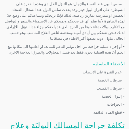
- سلس البول عند النَساء والرَجال: هو التبوَل اللاإرادي وعدم القدرة على
السيطرة على افراز البول فينزلوقد يحدث سلس البول عند السعال، الضحك،
العطس او ممارسة تمارين رياضية. لذلك فإننَا نريحكم ونساعدكم على وضع حدَ
لهذه الظاهرة لأننا نعلم أنَها قد تحجبكم وتمنعكم عن الاستمتاع والسفر والتواصل
مع الأقارب والأصدقاء خوفا من الحرج الذي قد يلحقكم جرَاء هذا التبوَل اللاَإرادي،
لذلك فنحن نضعكم بين أيادي أمينة ومختصة لتلقي العلاج المناسب وهو حسب
الحالة : تناول ادوية يصفها أكبر الأطباء في مصحَاتنا .
- أو إجراء عملية جراحية من اجل توفير الدعم للمثانة، او اعادتها الى مكانها مع
العلم أنَ هذه العملية تجرى فقط بعد فشل المحاولات والطرق العلاجية الاخرى.
الأعضاء التناسليَة
- عدم القدرة على الانتصاب
- سرطان الخصية
- سرطان القضيب
- إلتواء الخصية
- الخراجات
- قطع القناة الدافقة
تكلفة جراحة المسالك البوليَة وعلاج