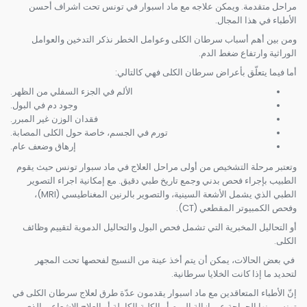
مراحل متقدمة. ويمكن علاجه مع ماد اسبوار في تونس تحت اشراف أحسن
الأطباء في هذا المجال.
ومن بين أهم أسباب سرطان الكلى وعوامل الخطر نذكر التدخين والعوامل
الوراثية وارتفاع ضغط الدم.
أما فيما يتعلّق بأعراض سرطان الكلى فهي كالتالي:
الألم في الجزء السفلي من الظهر.
وجود دم في البول.
فقدان الوزن غير المبرر.
تورم في الجسم، خاصة حول الكلى المصابة.
إرهاق وضعف عام.
وتعتبر مرحلة التشخيص من أولى مراحل العلاج في ماد سبوار تونس حيث يقوم
الطبيب بإجراء فحص بدني وجمع تاريخ طبي دقيق. مع إمكانية اجراء التصوير
الطبي الذي يشمل الأشعة السينية، والتصوير بالرنين المغناطيسي (MRI)،
وفحص الكمبيوتر المقطعي (CT).
أو التحاليل المخبرية التي تشمل فحص البول والتحاليل الدموية لتقييم وظائف
الكلى.
في بعض الحالات، يمكن أن يتم أخذ عينة من النسيج لفحصها تحت المجهر
لتحديد ما إذا كانت الخلايا سرطانية.
إنّ الأطباء المتعاقدين مع ماد اسبوار يقدمون عدّة طرق لعلاج سرطان الكلى في
تونس منها الجراحة عبر إزالة الورم أو الكلية الكاملة أو العلاج الإشعاعي الذي