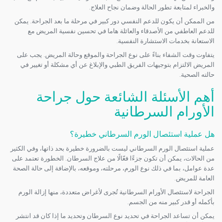
والخبراء لمتابعة تطور الحالة وضمان نجاح العلاج.
من الممكن أن يكون للدعم النفسي دور كبير في مرحلة ما بعد الجراحة. يمكن
للدعم العاطفي من الأصدقاء والعائلة هاما في تحسين نفسية المريض مع
الاستعانة بخدمات الاستشارة النفسية.
يتفاوت وقت الشفاء بناءً على نوع الجراحة والموقع وحالة المريض. يجب على
المريض الالتزام بتوجيهات الفريق الطبي والإبلاغ عن أي مشكلة أو تغيير في
حالته الصحية.
أهم الأسئلة الشائعة حول جراحة
الأورام السرطانية
هل عملية استئصال الورم السرطاني خطيرة؟
عملية استئصال الورم السرطاني ليست بالضرورة خطيرة بحد ذاتها، وفي الكثير
من الحالات، يمكن أن تكون جزءًا فعّالًا من علاج السرطان. الخطورة تعتمد على
عدة عوامل، بما في ذلك نوع الورم، مرحلته، وموقعه، بالإضافة إلى حالة الصحة
العامة للمريض.
الجراحة لاستئصال الأورام السرطانية تُجرى لأغراض متعددة، منها إزالة الورم
بأكمله أو قدر كبير منه من الجسم.
يمكن أن تساعد الجراحة في تحديد نوع السرطان وتحديد ما إذا كان قد انتشر