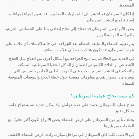
المتعددة.
إذا كان السرطان قد انتشر إلى اللمفاويات المجاورة، قد يتعين إجراء إجراءات
إضافية لمنع انتشار السرطان.
بعض الأنواع من السرطان قد تحتاج إلى علاج إضافي بناءً على الخصائص الجزيئية
والوراثية الفردية للورم.
يتم تقييم الشفاء والمتابعة بانتظام بعد الجراحة. في حالة اكتشاف أي علامة على
عودة السرطان، قد تكون هناك حاجة إلى علاجات إضافية.
في العديد من الحالات، يتم دمج الجراحة مع أشكال أخرى من العلاج مثل العلاج
الإشعاعي أو العلاج الكيميائي لضمان إزالة كل الخلايا السرطانية الممكنة
والتحكم في انتشار المرض. يجب على الفريق الطبي الخاص بالمريض التي
توفره ماد اسبوار تقديم معلومات مفصلة حول خطة العلاج والتوقعات المتوقعة
للشفاء.
كم نسبه نجاح عمليه السرطان؟
نجاح عملية السرطان يعتمد على عدة عوامل، ولا يمكن تحديد نسبة نجاح عامة
بشكل دقيق.
يختلف تأثير نوع السرطان على فرص الشفاء. بعض الأنواع تكون أكثر تجاوبًا مع
العلاجات من غيرها.
في الأغلب، كلما كان السرطان في مراحل مبكرة، زادت فرص الشفاء. الكشف