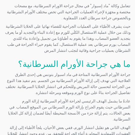
تتعامل وكالة "ماد إسبوار" في مجال جراحة الاورام السرطانية، مع مصحات
مختصة و مجهَزة لإجراء العمليات الجراحية التي تخص مختلف الأورام السَرطانية
وبالخصوص جراحة سرطان الغدد اللمفاوية .
حيث يشرف الأطبَاء على العمليات الجراحية للقضاء نهائيا على الخلايا السَرطانية
وذلك من خلال عملية الاستئصال الكلَي للورم مع إعادة البناء والتجديد أو ما يعرف
بتجديد العضو المصاب، وهذا ما يقوم به أطباؤنا من تجميل وإعادة بناء للثدي
المصاب بورم سرطاني بعد عملية الاستئصال، كما يقوم خبراء الجراحة في طب
السَرطان بعمليات جراحية وقائية لتجنَب انتشار المرض
ما هي جراحة الأورام السرطانية؟
جراحة الأورام السرطانية المتاحة في ماد اسبوار بتونس هي إحدى الطرق
العلاجية التي تهدف إلى إزالة الأورام السرطانية من الجسم. يتم تنفيذ هذا النوع
من الجراحة لتحسين حالة المريض وللتحكم في انتشار الخلايا السرطانية. تختلف
تفاصيل الجراحة بناءً على نوع الورم وموقعه ومرحلة انتشاره.
عادةً ما يشمل الهدف الرئيسي لجراحة الأورام السرطانية إزالة الورم
السرطاني حيث يقوم الجراح بإزالة الورم السرطاني من الموقع المصاب. في
بعض الحالات، يتم إزالة جزء من الأنسجة المحيطة أيضًا لضمان إزالة كل الخلايا
السرطانية.
الهدف الثاني هو تقليل انتشار الورم، ففي بعض الأحيان، يلجأ الأطباء إلى إزالة
العقيدات اللمفاوية المجاورة أثناء الجراحة للتحقق من عدم وجود انتشار للخلايا