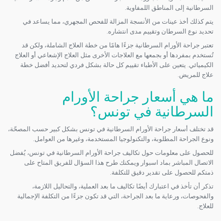
السرطانية إلى المناطق اللمفاوية.
يتم كذلك أخذ عينات من الأنسجة المزالة للفحص المجهري، مما يساعد في
تحديد نوع السرطان وتقييم مدى انتشاره.
تعتبر جراحة الأورام السرطانية جزءًا هامًا من خطة العلاج الشاملة، ولكن قد
تُستخدم بمفردها أو بجمعها مع العلاجات الأخرى مثل العلاج الإشعاعي أو العلاج
الكيميائي. يتعين على الأطباء تقييم كل حالة بشكل فردي لتحديد أفضل خطة
علاج للمريض.
ما هي أسعار جراحة الأورام
السرطانية في تونس؟
قد تختلف أسعار جراحة الأورام السرطانية في تونس بشكل كبير حسب المصحّة،
ونوع الجراحة المطلوبة، والتكنولوجيا المستخدمة، وغيرها من العوامل.
للحصول على معلومات حول تكاليف جراحة الأورام السرطانية في تونس، يُفضل
الاتصال المباشر بماد اسبوار ويمكنك طرح هذا السؤال للفريق المتاح على
ذمتكم للحصول على تقدير دقيق للتكلفة.
تذكر أن تأخذ في اعتبارك أيضًا تكاليف ما بعد العملية، والتحاليل اللازمة،
والفحوصات، ورعاية ما بعد الجراحة، التي قد تكون جزءًا من التكلفة الإجمالية
للعلاج.