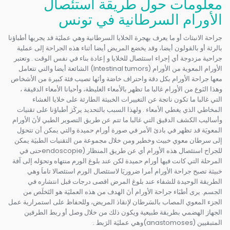
معلومات حول طريقة استئصال
الأورام السرطانية في تونس
جراحة الانبثاث أو ما يعرف بهجرة الخلايا السرطانية وهي عمليَة قد يجريها أطباؤنا
بالرئة أو بالقولون أيضا، وقد يخضع المريض أيضا أثناء هذه الجراحة إلى عملية
جراحية مزدوجة أي إجراء استئصال للخلايا و إعادة بناء في نفس الوقت . وتعتبر
الأورام المعوية من الأورام (Intestinal tumors) الشائعة أيضا والتي تتعامل
معها جراحة الأورام بكل دقة واحتراف خاصَة وأنَها تصيب فئة كبيرة من الأشخاص
وهذا النَوع من الأورام غالبا ما تظهر بالأمعاء الغليظة، وأحيانا الأمعاء الدقيقة ،
التي غالبا ما تكون ناتجة عن التغييرات الخبيثة الطارئة على خلايا الغشاء
المخاطي الذي يغطي الأمعاء . ولهذا السبب بالتحديد يركَز أطباؤنا على تقنيات
وأساليب الكشف الدقيق التي غالبا ما تتم عن طريق التصوير الطبي لأنَ الأورام
المعويَة قد تظهر في بادئ الأمر في صورة أورام حميدة والتي يمكن أن تتحوَل
إلى سرطان معوي خبيث وخطير ومن خلال مجموعة من التقنيات الطبيَة يمكن
للجراح استئصال هذه الأورام أي عن طريق المنظار (endoscopieحتى في
المرحلة التي كانت فيها أورام حميدة لكن عند بلوغ الورم منتهاه وتحوَله إلى آفة
خبيثة تصبح جراحة الأورام أمرا ضروريَا لاستئصال الورم استئصالا تاماَ وهي
الطريقة الوحيدة للشفاء عند بلوغ المرض اقصى درجات قبل انتشاره في
الجسم. يرى أطبَاء جراحة الأورام أنَ الهدف من هذه العمليَة هو التَخلَص من
الجزء المعوي المصاب بالسَرطان لإنقاذ المريض، وللحفاظ على استمرارية عمل
الجهاز الهضمي بطريقة طبيعية ويكون ذلك من خلال وصل أو ربط الطرفين
المتبقيين (anastomoses)وهي عمليَة الرَبط .