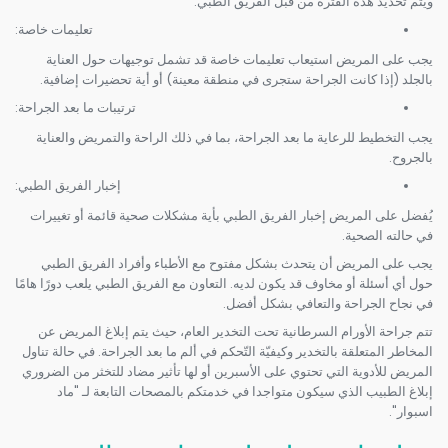
ويتم تحديد هذه الفترة من قبل الفريق الطبي.
تعليمات خاصة:
يجب على المريض استيعاب تعليمات خاصة قد تشمل توجيهات حول العناية
بالجلد (إذا كانت الجراحة ستجرى في منطقة معينة) أو أية تحضيرات إضافية.
ترتيبات ما بعد الجراحة:
يجب التخطيط للرعاية ما بعد الجراحة، بما في ذلك الراحة والتمريض والعناية
بالجروح.
إخبار الفريق الطبي:
يُفضل على المريض إخبار الفريق الطبي بأية مشكلات صحية قائمة أو تغييرات
في حالته الصحية.
يجب على المريض أن يتحدث بشكل مفتوح مع الأطباء وأفراد الفريق الطبي
حول أي أسئلة أو مخاوف قد يكون لديه. التعاون مع الفريق الطبي يلعب دورًا هامًا
في نجاح الجراحة والتعافي بشكل أفضل.
تتم جراحة الأورام السرطانية تحت التخدير العام، حيث يتم إبلاغ المريض عن
المخاطر المتعلقة بالتخدير وكيفيّة التّحكم في ألم ما بعد الجراحة. في حالة تناول
المريض للأدوية التي تحتوي على الأسبرين أو لها تأثير مضاد للتخثر من الضروري
إبلاغ الطبيب الذي سيكون متواجدا في خدمتكم بالمصحات التابعة لـ "ماد
اسبوار".