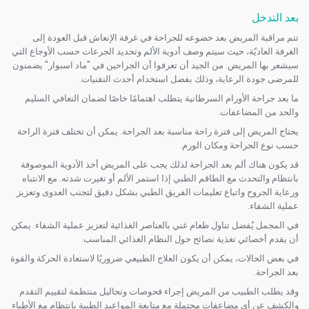
بعد التدخل
تتم مراقبة المريض بعد خضوعه للجراحة في غرفة الإنعاش قبل العودة إلى
الغرفة العاديّة، حيث سيتم وصف أدوية الألم وتحديد الجرعات حسب الأوجاع التي
سيشعر بها المريض. من الجيد أن تعرفوا أن الجراحين في "ماد اسبوار" يضمنون
للمرضى جودة الرعاية، وذلك بفضل استخدام أحدث التقنيات.
ما بعد جراحة الأورام السرطانية يتطلب اهتمامًا خاصًا لضمان التعافي السليم
والحد من المضاعفات.
يحتاج المريض إلى فترة راحة مناسبة بعد الجراحة. يمكن أن تختلف فترة الراحة
حسب نوع الجراحة ومكان الورم.
قد يكون هناك ألم بعد الجراحة لذلك يجب على المريض أخذ الأدوية الموصوفة
بانتظام والتحدث مع الطاقم الطبي إذا استمر الألم أو تغيرت شدته. مع الانتباه
ورعاية الجروح واتباع تعليمات الفريق الطبي بشكل دقيق لتجنب العدوى وتعزيز
عملية الشفاء.
في المجمل يُفضل تناول طعام غني بالعناصر الغذائية لتعزيز عملية الشفاء. يمكن
أن يقدم أخصائي تغذية نصائح حول النظام الغذائي المناسب.
في بعض الحالات، يمكن أن يكون العلاج الطبيعي ضروريًا لاستعادة الحركة والقوة
بعد الجراحة.
وقد يطلب الطبيب من المريض إجراء فحوصات وتحاليل منتظمة لتقييم التقدم
والكشف عن أي مضاعفات محتملة مع متابعة المواعيد الطبية بانتظام مع الأطباء