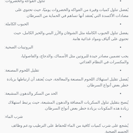
تناول الفواكه والخضروات:
يُفضل تناول كميات وفيرة من الفواكه والخضروات يوميًا، حيث تحتوي على
مضادات الأكسدة التي يُعتقد أنها تساهم في الحماية من السرطان.
الحبوب الكاملة:
يفضل تناول الحبوب الكاملة مثل الشوفان والأرز البني والخبز الكامل، حيث
تحتوي على ألياف ومواد غذائية هامة.
البروتينات الصحية:
يجب تضمين مصادر جيدة للبروتين مثل الأسماك، والدجاج، والفاصوليا،
والمكسرات في النظام الغذائي.
تقليل اللحوم المصنعة:
يُفضل تقليل استهلاك اللحوم المصنعة والمعالجة، حيث يُعتقد أن ارتباطها بزيادة
خطر بعض أنواع السرطان.
الحد من السكر والدهون المشبعة:
يُنصح بتقليل تناول السكريات المضافة والدهون المشبعة، حيث يرتبط استهلاك
زيادة هذه المكونات بزيادة خطر بعض أنواع السرطان.
شرب الماء:
يُشجع على شرب كميات كافية من الماء للحفاظ على الترطيب ودعم وظائف
الجسم الصحية.