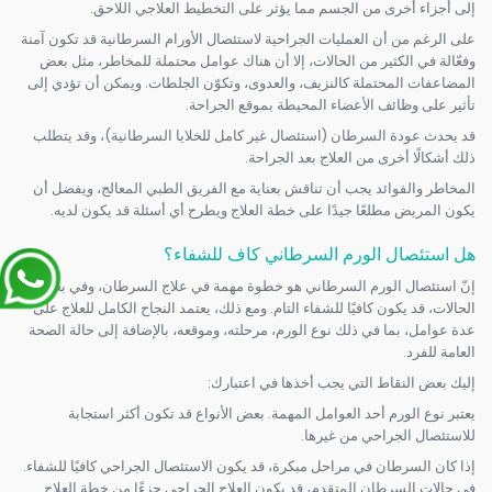
إلى أجزاء أخرى من الجسم مما يؤثر على التخطيط العلاجي اللاحق.
على الرغم من أن العمليات الجراحية لاستئصال الأورام السرطانية قد تكون آمنة
وفعّالة في الكثير من الحالات، إلا أن هناك عوامل محتملة للمخاطر، مثل بعض
المضاعفات المحتملة كالنزيف، والعدوى، وتكوّن الجلطات. ويمكن أن تؤدي إلى
تأثير على وظائف الأعضاء المحيطة بموقع الجراحة.
قد يحدث عودة السرطان (استئصال غير كامل للخلايا السرطانية)، وقد يتطلب
ذلك أشكالًا أخرى من العلاج بعد الجراحة.
المخاطر والفوائد يجب أن تناقش بعناية مع الفريق الطبي المعالج، ويفضل أن
يكون المريض مطلعًا جيدًا على خطة العلاج ويطرح أي أسئلة قد يكون لديه.
هل استئصال الورم السرطاني كاف للشفاء؟
إنّ استئصال الورم السرطاني هو خطوة مهمة في علاج السرطان، وفي بعض
الحالات، قد يكون كافيًا للشفاء التام. ومع ذلك، يعتمد النجاح الكامل للعلاج على
عدة عوامل، بما في ذلك نوع الورم، مرحلته، وموقعه، بالإضافة إلى حالة الصحة
العامة للفرد.
إليك بعض النقاط التي يجب أخذها في اعتبارك:
يعتبر نوع الورم أحد العوامل المهمة. بعض الأنواع قد تكون أكثر استجابة
للاستئصال الجراحي من غيرها.
إذا كان السرطان في مراحل مبكرة، قد يكون الاستئصال الجراحي كافيًا للشفاء.
في حالات السرطان المتقدم، قد يكون العلاج الجراحي جزءًا من خطة العلاج