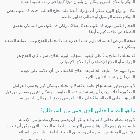
المبكر والعلاج السريع يمكن أن يلعبان دورًا كبيرًا في زيادة نسبة النجاح.
مكان وموقع الورم يمكن أن يؤثران أيضا على نجاح العملية، حيث قد تكون بعض
المواقع صعبة الوصول أو تتطلب تدابير خاصة.
الحجم الكبير للورم قد يكون تحديًا إضافيًا، ولكن قد يكون من الممكن تحقيق
الشفاء في حالات كبيرة أيضًا.
صحة المريض العامة قد تؤثر على القدرة على التحمل للعلاج وعلى عملية الشفاء
بشكل عام.
قد تختلف النتائج بناءً على كيفية استجابة الورم للعلاج، سواء كان العلاج هو
الجراحة أو العلاج الإشعاعي أو العلاج الكيميائي.
من المهم جدًا متابعة الحالة بعد العلاج للكشف عن أي علامة على عودة
السرطان واتخاذ التدابير اللازمة.
لا يمكن توفير نسبة نجاح عامة بدقة، لأنها تختلف بشكل كبير بحسب العوامل
المذكورة أعلاه. يجب أن يتم تقديم هذه المعلومات بشكل دقيق ومفصل من قبل
الفريق الطبي المعالج بناءً على حالة المريض ونوع السرطان الخاص به.
ما هو النظام الغذائي الذي يحمي من السرطان؟
لا يوجد نظام غذائي قائم بذاته يمكن أن يحمي بشكل مطلق من الإصابة
بالسرطان. ومع ذلك، هناك بعض التوصيات الغذائية الصحية التي يمكن أن تلعب
دورًا في الوقاية من السرطان وتحسين الصحة العامة. إليك بعض النصائح: