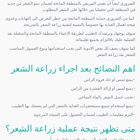
الضروري ايضاً ان يعتني المريض بالمنطقة المانحة لضمان نمو الشعر من جديد
في المنطقة التي تحصلنا من خلالها على الشعر المطلوب.
كما من الضروري حماية المنطقة المانحة من خطر التعرض الى التهابات وعدوى
نتيجة اهمال العناية بها خصوصاً بالنسبة لتقنية زراعة الشعر بالشريحة.
سوف يوجهك ويرشدك الطبيب لطريقة الاعتناء بالمنطقة المانحة والمتقبلة بعد
العملية عليك بالالتزام بجميع تعليماته.
كما سوف يصف لك بعض الادوية التي يجب استخدامها ونوع الغسول المناسب
للشعر بعد زراعة الشعر.
اهم النصائح بعد اجراء زراعة الشعر
-يمنع لمس او حك فروة الراس.
-يمنع لمس او إزالة القشرة من الراس.
-تجنب غسل الشعر بالماء الساخن.
-يمنع استخدام جميع مستحضرات العناية بالشعر التي لم ينصحك بها الطبيب.
-التزم بتعليمات الطبيب لضمان الحصول على النتيجة المرجوة.
متى تظهر نتيجة عملية زراعة الشعر؟
تمر مرحلة ظهور الشعر المزروع بثلاث مراحل تقريباً: