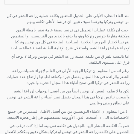
منذ القاء النظرة الأولى على الجدول المتعلق بتكلفة عملية زراعة الشعر في كل
من تونس وتركيا وفرنسا سوف نتبين ان فرنسا الأعلى تكلفة بينهم.
حيث ان تكلفة عمليات التجميل في فرنسا بصفة عامة تعتبر باهظة الثمن
ومكلفة مقارنةً بتونس وتركيا وهو ما يدفع بالعديد من الفرنسيين او المقيمين
بفرنسا لاختيار العروض العلاجية السياحية المتاحة في كل من تونس وتركيا
لإجراء عملية زراعة الشعر واستغلال فترة الإقامة الطبية لقضاء عطلة سياحية.
اما بالنسبة للفر ق بين تكلفة عملية زراعة الشعر في تونس وتركيا لا يوجد أي
فرق على مستوى التكلفة.
رغم انه من المعلوم ان تركيا الوجهة الأولى في العالم لإجراء عمليات زراعة
الشعر والرائدة في هذا المجال بفضل خبرة وكفاءة اطبائها وارتفاع عدد عمليات
زراعة الشعر في تركيا التي تمنح أطباء هذا المجال التجربة والخبرة.
لكن ما لا يعلمه البعض ان تونس ايضاً من بين أفضل الوجهات لزراعة الشعر
وأصبحت تنافس تركيا في هذا المجال بفضل تميز أطباء زراعة الشعر في تونس
على نطاق وطني وعالمي.
اذ من المعلوم ان الاطباء التونسيين من بين أفضل الأطباء المتميزين في جميع
الاختصاصات الى ان أصبحت الدول الأوروبية تستقطبهم في إطار هجرة الادمغة.
عموماً، التكلفة المشار اليها بالجدول هي تكلفة تقريبية، اما إذا كنت ترغب في
الحصول على تكلفة زراعة الشعر في تونس او تركيا بشكل دقيق يمكنكم الاتصال