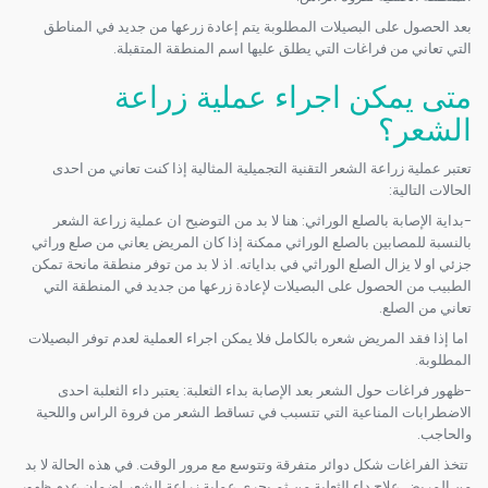
بعد الحصول على البصيلات المطلوبة يتم إعادة زرعها من جديد في المناطق
التي تعاني من فراغات التي يطلق عليها اسم المنطقة المتقبلة.
متى يمكن اجراء عملية زراعة
الشعر؟
تعتبر عملية زراعة الشعر التقنية التجميلية المثالية إذا كنت تعاني من احدى
الحالات التالية:
-بداية الإصابة بالصلع الوراثي: هنا لا بد من التوضيح ان عملية زراعة الشعر
بالنسبة للمصابين بالصلع الوراثي ممكنة إذا كان المريض يعاني من صلع وراثي
جزئي او لا يزال الصلع الوراثي في بداياته. اذ لا بد من توفر منطقة مانحة تمكن
الطبيب من الحصول على البصيلات لإعادة زرعها من جديد في المنطقة التي
تعاني من الصلع.
اما إذا فقد المريض شعره بالكامل فلا يمكن اجراء العملية لعدم توفر البصيلات
المطلوبة.
-ظهور فراغات حول الشعر بعد الإصابة بداء الثعلبة: يعتبر داء الثعلبة احدى
الاضطرابات المناعية التي تتسبب في تساقط الشعر من فروة الراس واللحية
والحاجب.
تتخذ الفراغات شكل دوائر متفرقة وتتوسع مع مرور الوقت. في هذه الحالة لا بد
من المريض علاج داء الثعلبة من ثم يجري عملية زراعة الشعر لضمان عدم ظهور