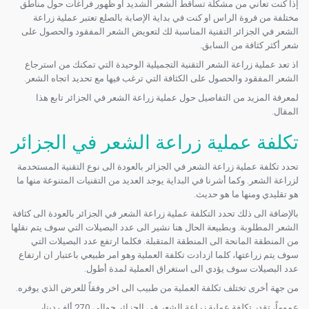
إذا كنت تعاني من مشكلة تساقط الشعر الشديد او ظهور فراغات حول مناطق
مختلفة من فروة الراس او كنت في بداية الإصابة بالصلع تعتبر عملية زراعة
الشعر في الجزائر التقنية المناسبة لك لتعويض الشعر المفقود والحصول على
شعر أكثر كثافة من السابق.
اذ تعد عملية زراعة الشعر التقنية التجميلية الوحيدة التي تمكنك من استرجاع
الشعر المفقود والحصول على الكثافة التي ترغب فيها مع تحديد اتجاه الشعر.
لمعرفة المزيد من التفاصيل حول عملية زراعة الشعر في الجزائر تابع هذا
المقال.
تكلفة عملية زراعة الشعر في الجزائر
تحدد تكلفة عملية زراعة الشعر في الجزائر بالعودة الى نوع التقنية المستخدمة
لزراعة الشعر. وكما أشرنا في البداية يوجد العديد من التقنيات المتنوعة منها ما
هو تقليدي ومنها ما هو حديث.
بالإضافة الى ذلك تحدد التكلفة عملية زراعة الشعر في الجزائر بالعودة الى كثافة
الشعر المطلوبة. وبطبيعة الحال هنا نشير الى عدد البصيلات التي سوف يتم نقلها
من المنطقة المانحة الى المنطقة المتقبلة. فكلما ارتفع عدد البصيلات التي
سوف يتم زراعتها، كلما ازدادت تكلفة العملية وهو امر طبيعي باعتبار ان ارتفاع
عدد البصيلات سوف يؤدي الى استغراق العملية لمدة أطول.
من جهة أخرى تختلف تكلفة العملية من طبيب الى اخر وفقاً للعرض الذي يوفره.
عموماً، تقدر تكلفة عملية زراعة الشعر في الجزائر حوالي 270 ألف دينار