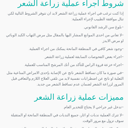
شروط اجراء عملية زراعة الشعر
إذا كنت ترغب في اجراء عملية زراعة الشعر لابد ان تتوفر الشروط التالية لكي
تنال موافقة الطبيب لإجراء العملية:
-بلوغ سن الرشد القانوني.
-لا تعاني من احدى الموانع المشار اليها بالمقال مثل مرض التهاب الكبد الوبائي
او مرض الايدز.
-وجود شعر كافي في المنطقة المانحة يمكنك من اجراء العملية.
-اجراء بعض الفحوصات السابقة لعملية زراعة الشعر.
-اجراء خزعة فروة الراس للتأكد من أنك المرشح المناسب للعملية.
-في صورة ما كان تساقط الشعر ناتج عن الإصابة بإحدى الامراض المناعية مثل
الثعلبة او ناتج عن اضطرابات نفسية لابد من تلقي العلاج اللازم والتعافي قبل
المرور لزراعة الشعر لضمان عدم تساقط الشعر من جديد.
مميزات عملية زراعة الشعر
-تدخل غير جراحي لا يحتاج للتخدير العام.
-لا تترك العملية ندبات او اثار، جميع الندبات في المنطقة المانحة او المتقبلة
سوف تزول مع مرور الوقت.